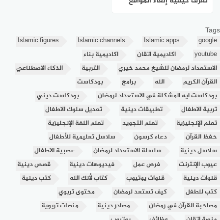
تعرف كيفية إلغاء المواقع
الإباحية على راوترك!
Tags
Islamic figures
Islamic channels
Islamic apps
google
youtube
اكاديمية اتقان
اكاديمية بناء
الاستعداد لرمضان للشيخ محمد خيري
التربية
الذكاء الاصطناعي
القرآن الكريم
الله
برامج
بودكاست
بودكاست ايه المشكلة في الاستعداد لرمضان
بودكاست ديني
تربية الاطفال
تطبيقات دينية
تعديل سلوك الاطفال
تعلم الإنجليزية
تعلم التجويد
تعلم اللغة الإنجليزية
حفظ القرآن
دعاء كرسون
سلاسل تعليمية للأطفال
سلاسل دينية
سلسلة الاستعداد لرمضان
عصبية الاطفال
عيوب الإنترنت
فرص عمل
فيديوهات دينية
قصص دينية
قنوات دينية
قنوات يوتيوب
كتاب لأنك الله
كتب دينية
كتب للطفل
كيف تستعد لرمضان
محتوى تربوي
مصاحبة القرآن في رمضان
مصادر دينية
منصات تربوية
منصة اتقان
وظائف
يوتيوب