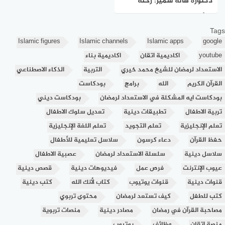
دكتورة هالة سمير: رحلة
التأثير في التربية والعلاقات
Tags
الأسرية
Islamic figures
Islamic channels
Islamic apps
google
youtube
اكاديمية اتقان
اكاديمية بناء
الاستعداد لرمضان للشيخ محمد خيري
التربية
الذكاء الاصطناعي
القرآن الكريم
الله
برامج
بودكاست
بودكاست ايه المشكلة في الاستعداد لرمضان
بودكاست ديني
تربية الاطفال
تطبيقات دينية
تعديل سلوك الاطفال
تعلم الإنجليزية
تعلم التجويد
تعلم اللغة الإنجليزية
حفظ القرآن
دعاء كرسون
سلاسل تعليمية للأطفال
سلاسل دينية
سلسلة الاستعداد لرمضان
عصبية الاطفال
عيوب الإنترنت
فرص عمل
فيديوهات دينية
قصص دينية
قنوات دينية
قنوات يوتيوب
كتاب لأنك الله
كتب دينية
كتب للطفل
كيف تستعد لرمضان
محتوى تربوي
مصاحبة القرآن في رمضان
مصادر دينية
منصات تربوية
منصة اتقان
وظائف
يوتيوب