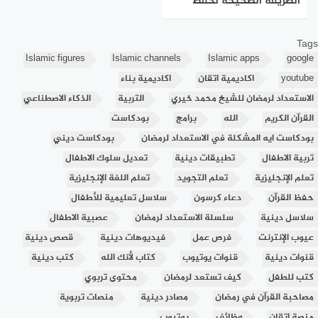
الطريقة الصحيحة لحفظ
القرآن للأطفال: دليل شامل
Tags
لبناء جيل مرتبط بكتاب الله
Islamic figures
Islamic channels
Islamic apps
google
youtube
اكاديمية اتقان
اكاديمية بناء
الاستعداد لرمضان للشيخ محمد خيري
التربية
الذكاء الاصطناعي
القرآن الكريم
الله
برامج
بودكاست
بودكاست ايه المشكلة في الاستعداد لرمضان
بودكاست ديني
تربية الاطفال
تطبيقات دينية
تعديل سلوك الاطفال
تعلم الإنجليزية
تعلم التجويد
تعلم اللغة الإنجليزية
حفظ القرآن
دعاء كرسون
سلاسل تعليمية للأطفال
سلاسل دينية
سلسلة الاستعداد لرمضان
عصبية الاطفال
عيوب الإنترنت
فرص عمل
فيديوهات دينية
قصص دينية
قنوات دينية
قنوات يوتيوب
كتاب لأنك الله
كتب دينية
كتب للطفل
كيف تستعد لرمضان
محتوى تربوي
مصاحبة القرآن في رمضان
مصادر دينية
منصات تربوية
منصة اتقان
وظائف
يوتيوب