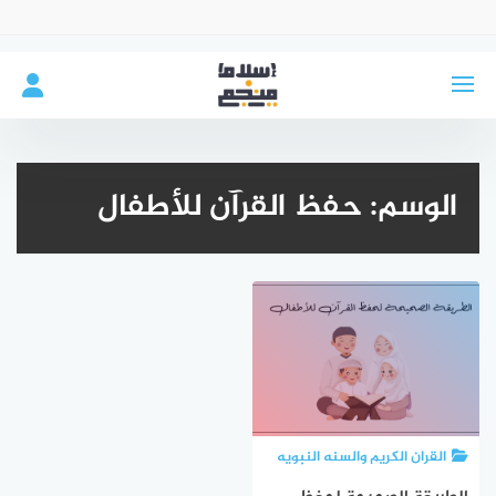
لتجاوز
لى
لمحتوى
الوسم:
حفظ القرآن للأطفال
القران الكريم والسنه النبويه