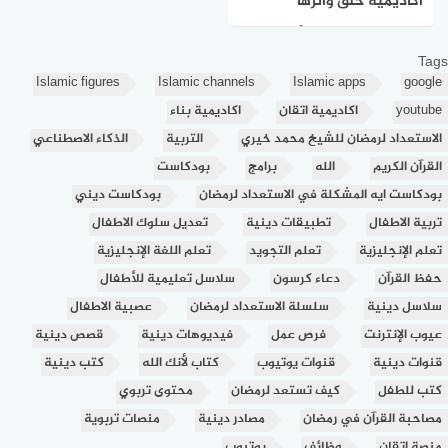
أكاديمية خلق وأثرها
المستدام في بناء أجيال
Tags
المستقبل
Islamic figures
Islamic channels
Islamic apps
google
youtube
اكاديمية اتقان
اكاديمية بناء
الاستعداد لرمضان للشيخ محمد خيري
التربية
الذكاء الاصطناعي
القرآن الكريم
الله
برامج
بودكاست
بودكاست ايه المشكلة في الاستعداد لرمضان
بودكاست ديني
تربية الاطفال
تطبيقات دينية
تعديل سلوك الاطفال
تعلم الإنجليزية
تعلم التجويد
تعلم اللغة الإنجليزية
حفظ القرآن
دعاء كرسون
سلاسل تعليمية للأطفال
سلاسل دينية
سلسلة الاستعداد لرمضان
عصبية الاطفال
عيوب الإنترنت
فرص عمل
فيديوهات دينية
قصص دينية
قنوات دينية
قنوات يوتيوب
كتاب لأنك الله
كتب دينية
كتب للطفل
كيف تستعد لرمضان
محتوى تربوي
مصاحبة القرآن في رمضان
مصادر دينية
منصات تربوية
منصة اتقان
وظائف
يوتيوب