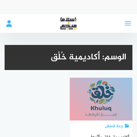
لتجاوز
لى
لمحتوى
الوسم:
أكاديمية خُلُق
جنة الطفل