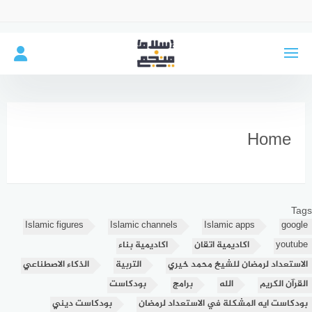
لتجاوز
لى
لمحتوى
Home
Tags
Islamic figures
Islamic channels
Islamic apps
google
youtube
اكاديمية اتقان
اكاديمية بناء
الاستعداد لرمضان للشيخ محمد خيري
التربية
الذكاء الاصطناعي
القرآن الكريم
الله
برامج
بودكاست
بودكاست ايه المشكلة في الاستعداد لرمضان
بودكاست ديني