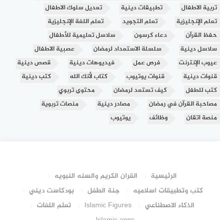
تربية الاطفال
تطبيقات دينية
تعديل سلوك الاطفال
تعلم الإنجليزية
تعلم التجويد
تعلم اللغة الإنجليزية
حفظ القرآن
دعاء كرسون
سلاسل تعليمية للأطفال
سلاسل دينية
سلسلة الاستعداد لرمضان
عصبية الاطفال
عيوب الإنترنت
فرص عمل
فيديوهات دينية
قصص دينية
قنوات دينية
قنوات يوتيوب
كتاب لأنك الله
كتب دينية
كتب للطفل
كيف تستعد لرمضان
محتوى تربوي
مصاحبة القرآن في رمضان
مصادر دينية
منصات تربوية
منصة اتقان
وظائف
يوتيوب
الرئيسية
القران الكريم والسنه النبويه
كتب وتطبيقات اسلاميه
جنة الطفل
بودكاست ديني
الذكاء الاصطناعي
Islamic Figures
تعلم اللغات