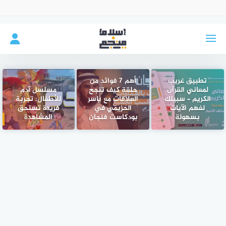
لتجاوز
لى
لمحتوى
تطبيق غريب
أهم 7 فوائد من
لمعاني القرآن
حلقة كيف تنجح
مسلسل آدم
الكريم – سبيلك
العلاقات مع ياسر
للأطفال: تجربة
لفهم الآيات
الحزيمي في
فريدة تستحق
بسهولة
بودكاست فنجان
المشاهدة