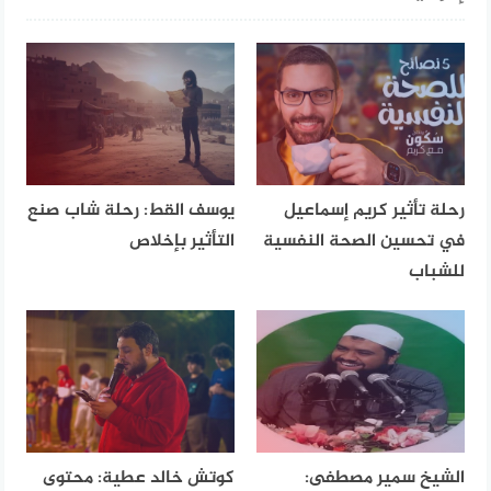
رحلة تأثير كريم إسماعيل
يوسف القط: رحلة شاب صنع
في تحسين الصحة النفسية
التأثير بإخلاص
للشباب
الشيخ سمير مصطفى:
كوتش خالد عطية: محتوى