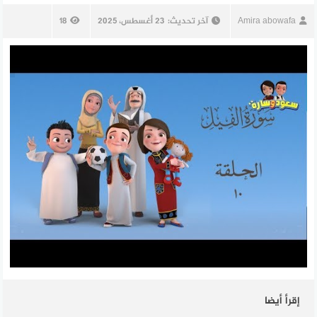
Amira abowafa
آخر تحديث:
23 أغسطس، 2025
18
إقرأ أيضا