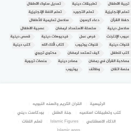
تربية الاطفال
تطبيقات دينية
تعديل سلوك الاطفال
تعلم الإنجليزية
تعلم التجويد
تعلم اللغة الإنجليزية
حفظ القرآن
دعاء كرسون
سلاسل تعليمية للأطفال
سلاسل دينية
سلسلة الاستعداد لرمضان
عصبية الاطفال
عيوب الإنترنت
فرص عمل
فيديوهات دينية
قصص دينية
قنوات دينية
قنوات يوتيوب
كتاب لأنك الله
كتب دينية
كتب للطفل
كيف تستعد لرمضان
محتوى تربوي
مصاحبة القرآن في رمضان
مصادر دينية
منصات تربوية
منصة اتقان
وظائف
يوتيوب
الرئيسية
القران الكريم والسنه النبويه
كتب وتطبيقات اسلاميه
جنة الطفل
بودكاست ديني
الذكاء الاصطناعي
Islamic Figures
تعلم اللغات
Islamic apps