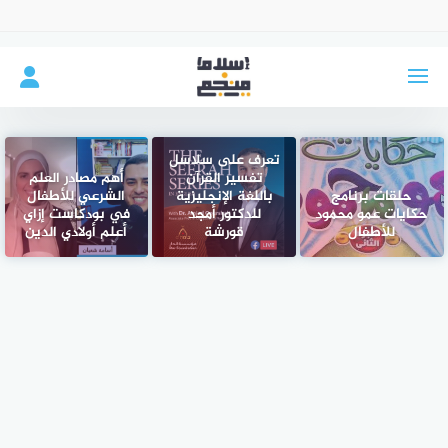
لتجاوز
لى
لمحتوى
تعرف على سلاسل
تفسير القرآن
أهم مصادر العلم
حلقات برنامج
باللغة الإنجليزية
الشرعي للأطفال
حكايات عمو محمود
للدكتور أمجد
في بودكاست إزاي
للأطفال
قورشة
أعلم أولادي الدين