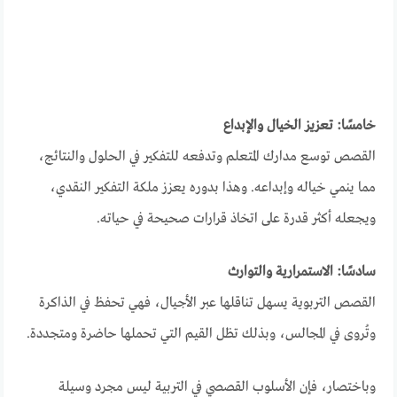
خامسًا: تعزيز الخيال والإبداع
القصص توسع مدارك المتعلم وتدفعه للتفكير في الحلول والنتائج،
مما ينمي خياله وإبداعه. وهذا بدوره يعزز ملكة التفكير النقدي،
ويجعله أكثر قدرة على اتخاذ قرارات صحيحة في حياته.
سادسًا: الاستمرارية والتوارث
القصص التربوية يسهل تناقلها عبر الأجيال، فهي تحفظ في الذاكرة
وتُروى في المجالس، وبذلك تظل القيم التي تحملها حاضرة ومتجددة.
وباختصار، فإن الأسلوب القصصي في التربية ليس مجرد وسيلة